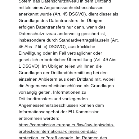
Sofern das Datenschutzniveau in dem Drittland 
mittels eines Angemessenheitsbeschlusses 
anerkannt wurde (Art. 45 DSGVO), dient dieser als 
Grundlage des Datentransfers. Im Übrigen 
erfolgen Datentransfers nur dann, wenn das 
Datenschutzniveau anderweitig gesichert ist, 
insbesondere durch Standardvertragsklauseln (Art. 
46 Abs. 2 lit. c) DSGVO), ausdrückliche 
Einwilligung oder im Fall vertraglicher oder 
gesetzlich erforderlicher Übermittlung (Art. 49 Abs. 
1 DSGVO). Im Übrigen teilen wir Ihnen die 
Grundlagen der Drittlandübermittlung bei den 
einzelnen Anbietern aus dem Drittland mit, wobei 
die Angemessenheitsbeschlüsse als Grundlagen 
vorrangig gelten. Informationen zu 
Drittlandtransfers und vorliegenden 
Angemessenheitsbeschlüssen können dem 
Informationsangebot der EU-Kommission 
entnommen werden: 
https://commission.europa.eu/law/law-topic/data-
protection/international-dimension-data-
protection_en?prefLang=de.
 Im Rahmen des 